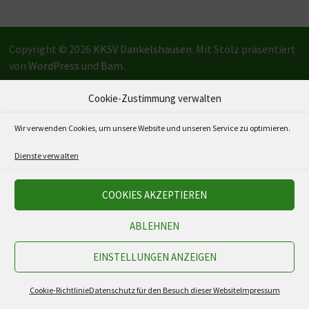
Copyright © 2026
KKSV Dankelshausen
. Mit Stolz präsentiert
von
WordPress
und
Bam
.
Cookie-Zustimmung verwalten
Wir verwenden Cookies, um unsere Website und unseren Service zu optimieren.
Dienste verwalten
COOKIES AKZEPTIEREN
ABLEHNEN
EINSTELLUNGEN ANZEIGEN
Cookie-Richtlinie
Datenschutz für den Besuch dieser Website
Impressum