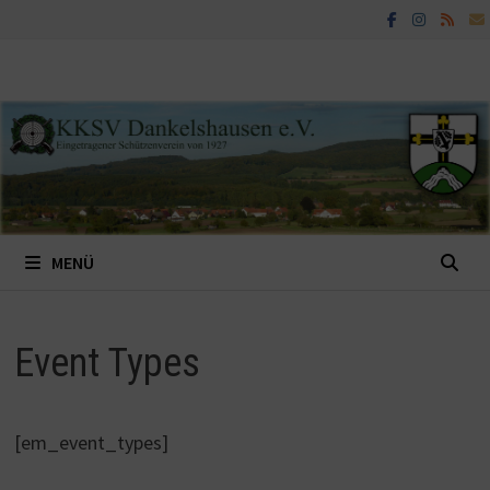
Zum
Inhalt
springen
MENÜ
Event Types
[em_event_types]