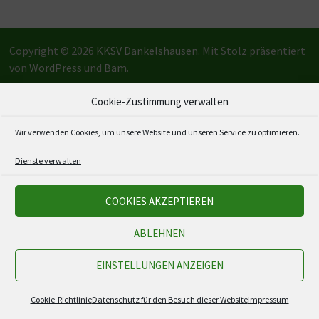
Copyright © 2026
KKSV Dankelshausen
. Mit Stolz präsentiert
von
WordPress
und
Bam
.
Cookie-Zustimmung verwalten
Wir verwenden Cookies, um unsere Website und unseren Service zu optimieren.
Dienste verwalten
COOKIES AKZEPTIEREN
ABLEHNEN
EINSTELLUNGEN ANZEIGEN
Cookie-Richtlinie
Datenschutz für den Besuch dieser Website
Impressum