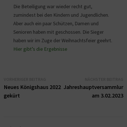
Die Beteiligung war wieder recht gut,
zumindest bei den Kindern und Jugendlichen.
Aber auch ein paar Schützen, Damen und
Senioren haben mit geschossen. Die Sieger
haben wir im Zuge der Weihnachtsfeier geehrt.
Hier gibt’s die Ergebnisse
Beitragsnavigation
Vorheriger
N
VORHERIGER BEITRAG
NÄCHSTER BEITRAG
Beitrag:
B
Neues Königshaus 2022
Jahreshauptversammlun
gekürt
am 3.02.2023