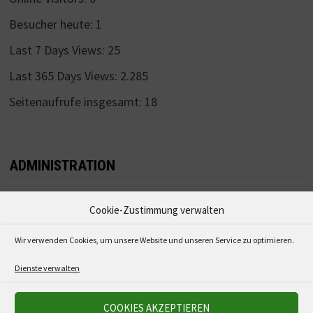
Besucher heute:
1
Last 7 Days Views:
25
Last 365 Days Views:
2.285
Seitenaufrufe insgesamt:
18
ADMINISTRATION
Anmelden
Cookie-Zustimmung verwalten
Eintrags-Feed
Wir verwenden Cookies, um unsere Website und unseren Service zu optimieren.
Kommentar-Feed
Dienste verwalten
WordPress.org
COOKIES AKZEPTIEREN