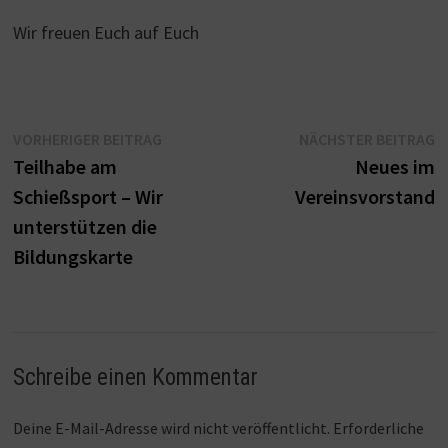
Wir freuen Euch auf Euch
Beitragsnavigation
Vorheriger
N
VORHERIGER BEITRAG
NÄCHSTER BEITRAG
Beitrag:
B
Teilhabe am
Neues im
Schießsport – Wir
Vereinsvorstand
unterstützen die
Bildungskarte
Schreibe einen Kommentar
Deine E-Mail-Adresse wird nicht veröffentlicht.
Erforderliche