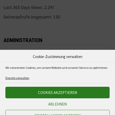
Last 365 Days Views:
2.297
Seitenaufrufe insgesamt:
150
ADMINISTRATION
Anmelden
Cookie-Zustimmung verwalten
Eintrags-Feed
Wir verwenden Cookies, um unsere Website und unseren Service zu optimieren.
Kommentar-Feed
Dienste verwalten
WordPress.org
COOKIES AKZEPTIEREN
ABLEHNEN