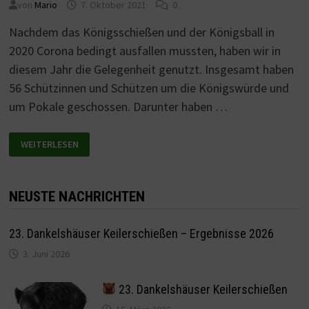
von
Mario
7. Oktober 2021
0
Nachdem das Königsschießen und der Königsball in
2020 Corona bedingt ausfallen mussten, haben wir in
diesem Jahr die Gelegenheit genutzt. Insgesamt haben
56 Schützinnen und Schützen um die Königswürde und
um Pokale geschossen. Darunter haben …
NEUES
WEITERLESEN
KÖNIGSHAUS
IM
KKSV
DANKELSHAUSEN
NEUSTE NACHRICHTEN
23. Dankelshäuser Keilerschießen – Ergebnisse 2026
3. Juni 2026
23. Dankelshäuser Keilerschießen