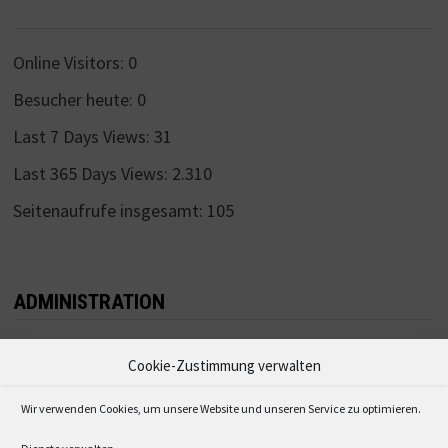
Online Visitors:
0
Besucher heute:
0
Last 7 Days Views:
31
Last 365 Days Views:
2.310
Seitenaufrufe insgesamt:
105
ADMINISTRATION
Anmelden
Cookie-Zustimmung verwalten
Eintrags-Feed
Wir verwenden Cookies, um unsere Website und unseren Service zu optimieren.
Kommentar-Feed