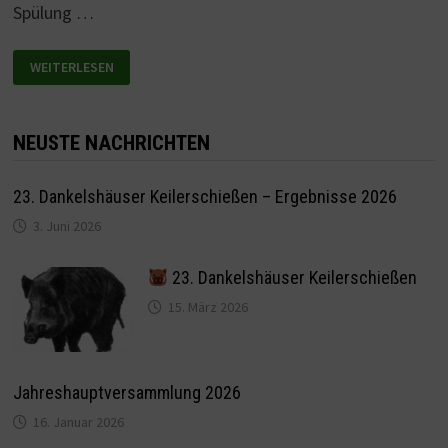
Spülung …
HERRENTOILETTE
WEITERLESEN
ERSTRAHLT
IM
NEUEN
GLANZ
NEUSTE NACHRICHTEN
23. Dankelshäuser Keilerschießen – Ergebnisse 2026
3. Juni 2026
23. Dankelshäuser Keilerschießen
15. März 2026
Jahreshauptversammlung 2026
16. Januar 2026