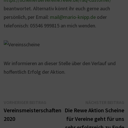
beantwortet. Alternativ könnt ihr euch gerne auch
persönlich, per Email:
mail@mario-knipp.de
oder
telefonisch: 05546 999815 an mich wenden.
Wir informieren an dieser Stelle über den Verlauf und
hoffentlich Erfolg der Aktion.
Beitragsnavigation
Vorheriger
N
VORHERIGER BEITRAG
NÄCHSTER BEITRAG
Beitrag:
B
Vereinsmeisterschaften
Die Rewe Aktion Scheine
2020
für Vereine geht für uns
sehr erfolgreich zu Ende