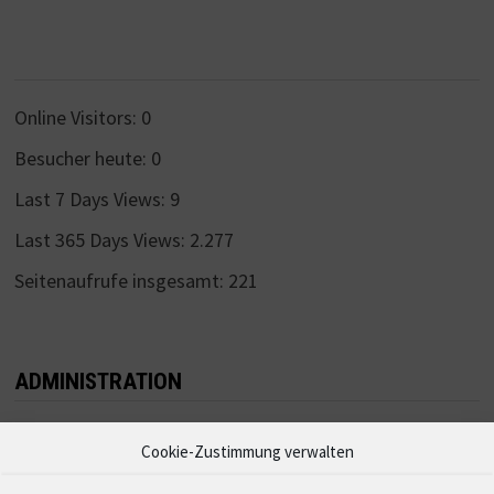
Online Visitors:
0
Besucher heute:
0
Last 7 Days Views:
9
Last 365 Days Views:
2.277
Seitenaufrufe insgesamt:
221
ADMINISTRATION
Anmelden
Cookie-Zustimmung verwalten
Eintrags-Feed